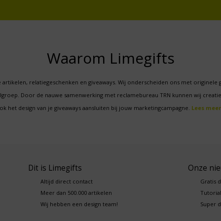
Waarom Limegifts
 artikelen, relatiegeschenken en giveaways. Wij onderscheiden ons met originele 
oelgroep. Door de nauwe samenwerking met reclamebureau TRN kunnen wij creatie
ok het design van je giveaways aansluiten bij jouw marketingcampagne.
Lees meer
Dit is Limegifts
Onze ni
Altijd direct contact
Gratis 
Meer dan 500.000 artikelen
Tutorial
Wij hebben een design team!
Super d