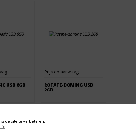
raag
Prijs op aanvraag
IC USB 8GB
ROTATE-DOMING USB
2GB
s de site te verbeteren.
nfo