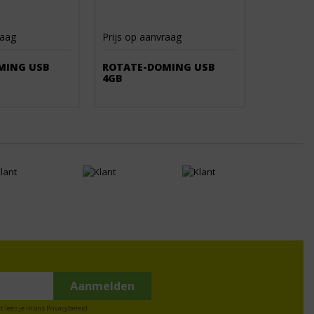
raag
Prijs op aanvraag
MING USB
ROTATE-DOMING USB
4GB
t lees je in ons
Privacybeleid
.