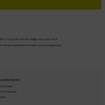
gifts. Producten die het imago van jouw merk
f met je meedenken en laten we indien gewenst
 >
euwsbrieven
downloads
s & Inspiratie
eals!