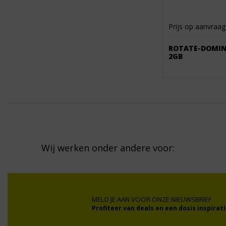
Prijs op aanvraag
ROTATE-DOMIN
2GB
Wij werken onder andere voor:
MELD JE AAN VOOR ONZE NIEUWSBRIEF
Profiteer van deals en een dosis inspirati