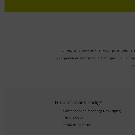
Limegifts is jouw partner voor promotionele
weergeven en waarmee je écht opvalt bij je d
o
Hulp of advies nodig?
Klantenservice maandag t/m vrijdag
076 501 55 73
info@limegifts.nl