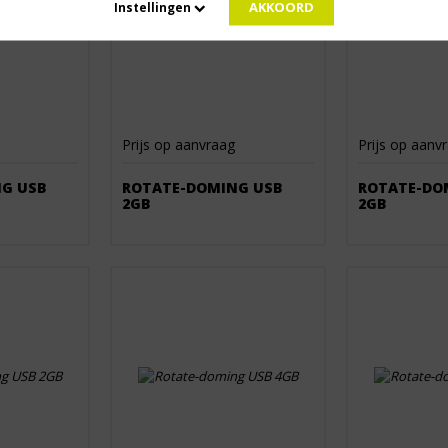
AKKOORD
Instellingen
Prijs op aanvraag
Prijs op aanv
G USB
ROTATE-DOMING USB
ROTATE-DO
2GB
2GB