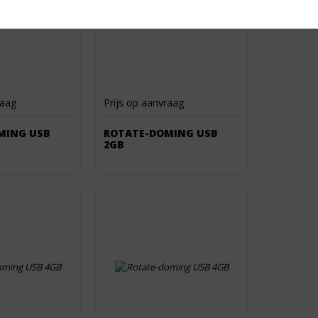
raag
Prijs op aanvraag
MING USB
ROTATE-DOMING USB
2GB