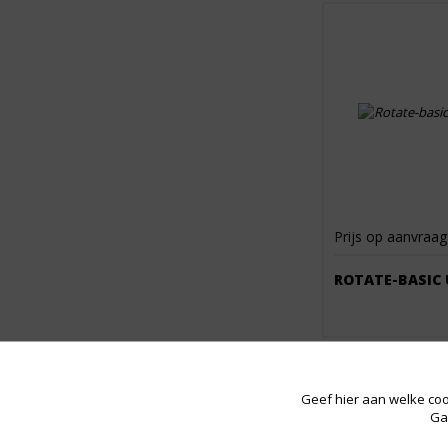
Prijs op aanvraag
ROTATE-BASIC 
Geef hier aan welke coo
Ga