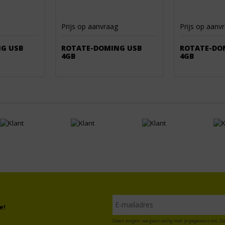
Prijs op aanvraag
Prijs op aanv
G USB
ROTATE-DOMING USB
ROTATE-DO
4GB
4GB
e!
Geen zorgen: we gaan veilig met je gegevens om. Da