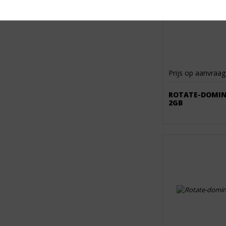
Prijs op aanvraag
ROTATE-DOMIN
2GB