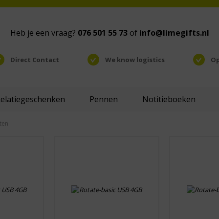
Heb je een vraag?
076 501 55 73
of
info@limegifts.nl
Direct Contact
We know logistics
Op
Relatiegeschenken
Pennen
Notitieboeken
ten