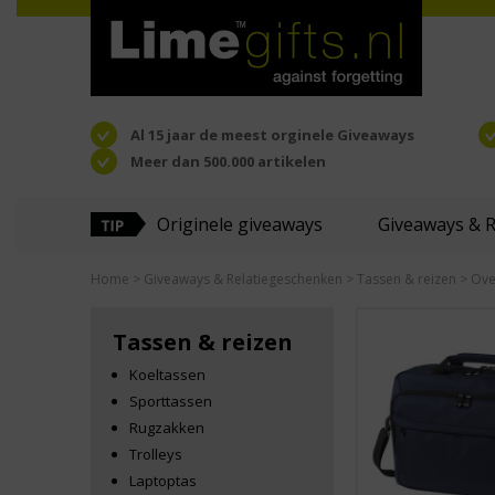
Al 15 jaar de meest orginele Giveaways
Meer dan 500.000 artikelen
Originele giveaways
Giveaways & 
Home
>
Giveaways & Relatiegeschenken
>
Tassen & reizen
> Ove
Tassen & reizen
Koeltassen
Sporttassen
Rugzakken
Trolleys
Laptoptas