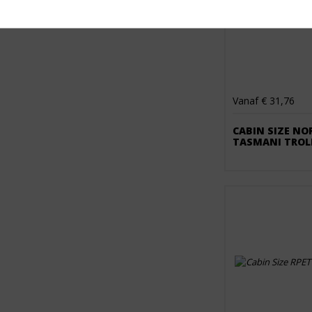
Vanaf € 31,76
CABIN SIZE NO
TASMANI TROLL