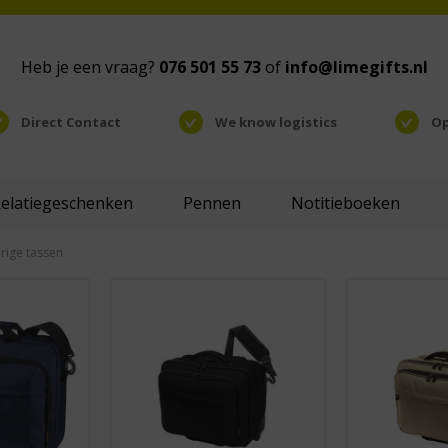
Heb je een vraag?
076 501 55 73
of
info@limegifts.nl
Direct Contact
We know logistics
Op
Relatiegeschenken
Pennen
Notitieboeken
rige tassen