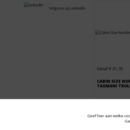
Volg ons op LinkedIn
Vanaf € 31,76
CABIN SIZE NO
TASMANI TROL
Geef hier aan welke coo
Ga