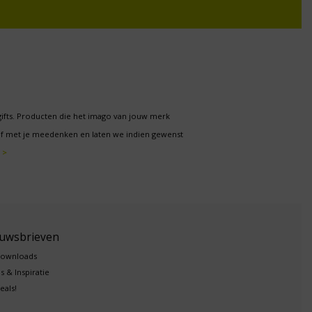
gifts. Producten die het imago van jouw merk
f met je meedenken en laten we indien gewenst
 >
euwsbrieven
downloads
s & Inspiratie
eals!