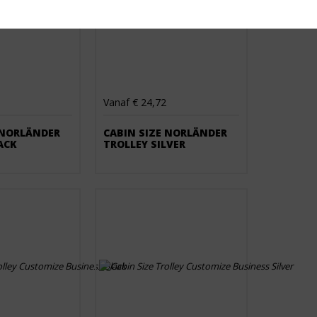
Vanaf € 24,72
 NORLÄNDER
CABIN SIZE NORLÄNDER
ACK
TROLLEY SILVER