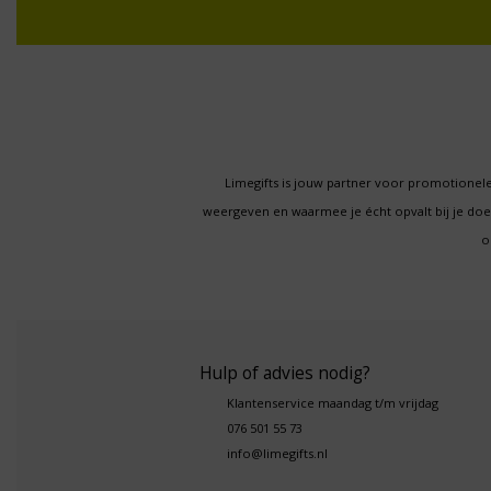
Limegifts is jouw partner voor promotionele
weergeven en waarmee je écht opvalt bij je d
o
Hulp of advies nodig?
Klantenservice maandag t/m vrijdag
076 501 55 73
info@limegifts.nl