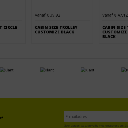
Vanaf € 39,92
Vanaf € 47,12
T CIRCLE
CABIN SIZE TROLLEY
CABIN SIZE
CUSTOMIZE BLACK
CUSTOMIZE
BLACK
e!
Geen zorgen: we gaan veilig met je gegevens om. Da