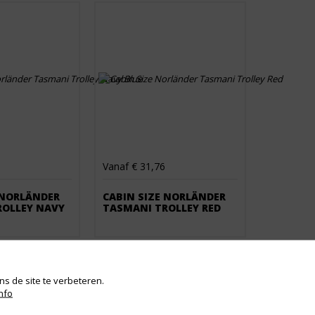
Vanaf € 31,76
 NORLÄNDER
CABIN SIZE NORLÄNDER
ROLLEY NAVY
TASMANI TROLLEY RED
s de site te verbeteren.
nfo