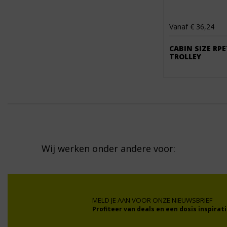
Vanaf € 36,24
CABIN SIZE RPE
TROLLEY
Wij werken onder andere voor:
MELD JE AAN VOOR ONZE NIEUWSBRIEF
Profiteer van deals en een dosis inspirati