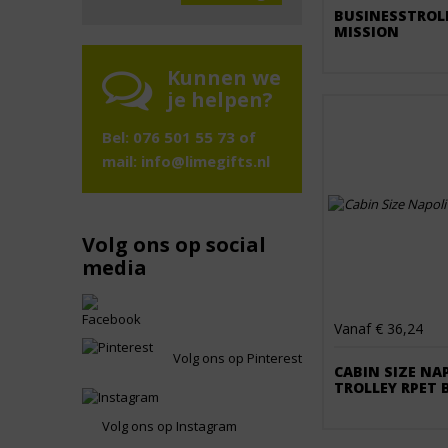
BUSINESSTROL
MISSION
Kunnen we
je helpen?
Bel: 076 501 55 73 of
mail:
info@limegifts.nl
Volg ons op social
media
Vanaf € 36,24
Volg ons op Pinterest
CABIN SIZE NA
TROLLEY RPET 
Volg ons op Instagram