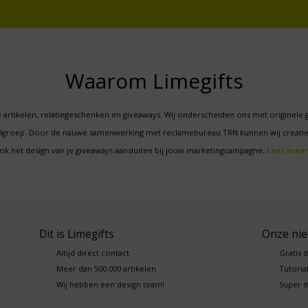
Waarom Limegifts
 artikelen, relatiegeschenken en giveaways. Wij onderscheiden ons met originele 
oelgroep. Door de nauwe samenwerking met reclamebureau TRN kunnen wij creatie
ok het design van je giveaways aansluiten bij jouw marketingcampagne.
Lees meer
Dit is Limegifts
Onze ni
Altijd direct contact
Gratis 
Meer dan 500.000 artikelen
Tutorial
Wij hebben een design team!
Super d