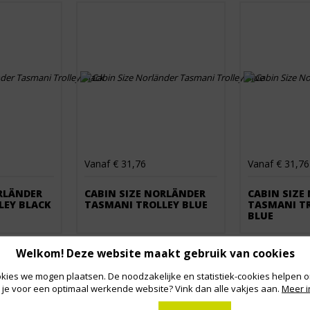
Vanaf € 31,76
Vanaf € 31,76
RLÄNDER
CABIN SIZE NORLÄNDER
CABIN SIZE
LEY BLACK
TASMANI TROLLEY BLUE
TASMANI T
BLUE
Welkom! Deze website maakt gebruik van cookies
kies we mogen plaatsen. De noodzakelijke en statistiek-cookies helpen on
 je voor een optimaal werkende website? Vink dan alle vakjes aan.
Meer i