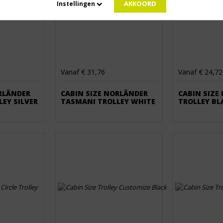
AKKOORD
Instellingen
Vanaf € 31,76
Vanaf € 24,72
RLÄNDER
CABIN SIZE NORLÄNDER
CABIN SIZE
EY SILVER
TASMANI TROLLEY WHITE
TROLLEY BL