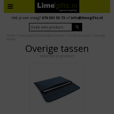
Heb je een vraag?
076 501 55 73
of
info@limegifts.nl
Home
>
Giveaways & Relatiegeschenken
>
Tassen & reizen
> Overige
tassen
Overige tassen
Selecteer je product: