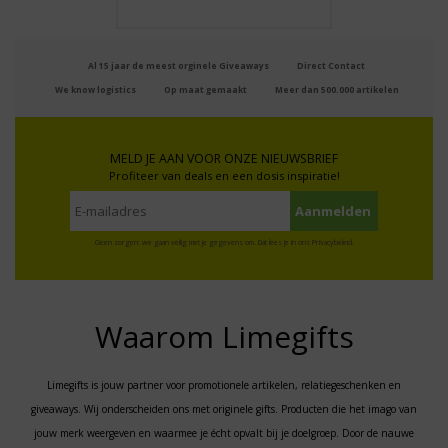
Al 15 jaar de meest orginele Giveaways
Direct Contact
We know logistics
Op maat gemaakt
Meer dan 500.000 artikelen
MELD JE AAN VOOR ONZE NIEUWSBRIEF
Profiteer van deals en een dosis inspiratie!
Geen zorgen: we gaan veilig met je gegevens om. Dat lees je in ons
Privacybeleid
.
Waarom Limegifts
Limegifts is jouw partner voor promotionele artikelen, relatiegeschenken en
giveaways. Wij onderscheiden ons met originele gifts. Producten die het imago van
jouw merk weergeven en waarmee je écht opvalt bij je doelgroep. Door de nauwe