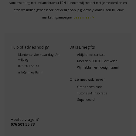
samenwerking met reclamebureau TRN kunnen wij creatief met je meedenken en
laten we indien gewenst ook het design van je giveaways aansluiten bij jouw
marketingcampagne.
Lees meer >
Hulp of advies nodig?
Dit is Limegifts
Klantenservice maandag t/m
Altijd direct contact
vrijdag
Meer dan 500.000 artikelen
076 501 55 73
Wij hebben een design team!
info@limegifts.nl
Onze nieuwsbrieven
Gratis downloads
Tutorials & Inspiratie
Super deals!
Heeft u vragen?
076 501 55 73