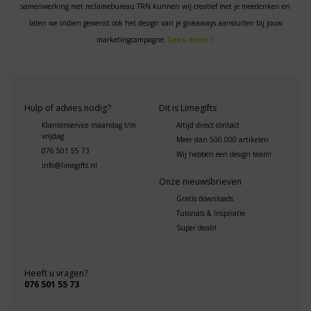
samenwerking met reclamebureau TRN kunnen wij creatief met je meedenken en
laten we indien gewenst ook het design van je giveaways aansluiten bij jouw
marketingcampagne.
Lees meer >
Hulp of advies nodig?
Dit is Limegifts
Klantenservice maandag t/m
Altijd direct contact
vrijdag
Meer dan 500.000 artikelen
076 501 55 73
Wij hebben een design team!
info@limegifts.nl
Onze nieuwsbrieven
Gratis downloads
Tutorials & Inspiratie
Super deals!
Heeft u vragen?
076 501 55 73