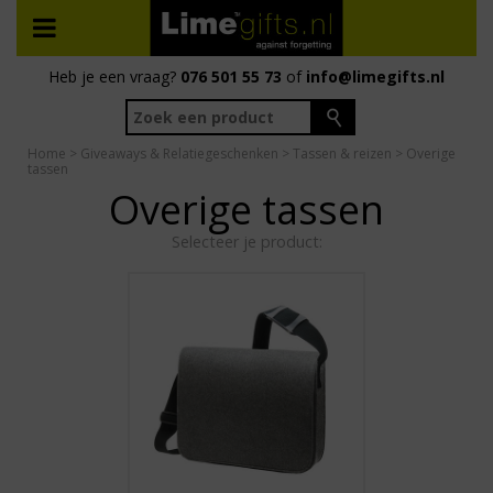
Heb je een vraag?
076 501 55 73
of
info@limegifts.nl
Home
>
Giveaways & Relatiegeschenken
>
Tassen & reizen
> Overige
tassen
Overige tassen
Selecteer je product: