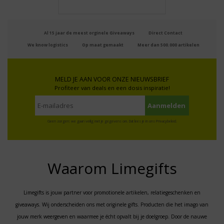
Al 15 jaar de meest orginele Giveaways
Direct Contact
We know logistics
Op maat gemaakt
Meer dan 500.000 artikelen
MELD JE AAN VOOR ONZE NIEUWSBRIEF
Profiteer van deals en een dosis inspiratie!
Geen zorgen: we gaan veilig met je gegevens om. Dat lees je in ons
Privacybeleid
.
Waarom Limegifts
Limegifts is jouw partner voor promotionele artikelen, relatiegeschenken en
giveaways. Wij onderscheiden ons met originele gifts. Producten die het imago van
jouw merk weergeven en waarmee je écht opvalt bij je doelgroep. Door de nauwe