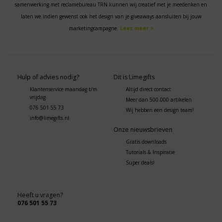
samenwerking met reclamebureau TRN kunnen wij creatief met je meedenken en
laten we indien gewenst ook het design van je giveaways aansluiten bij jouw
marketingcampagne.
Lees meer >
Hulp of advies nodig?
Dit is Limegifts
Klantenservice maandag t/m
Altijd direct contact
vrijdag
Meer dan 500.000 artikelen
076 501 55 73
Wij hebben een design team!
info@limegifts.nl
Onze nieuwsbrieven
Gratis downloads
Tutorials & Inspiratie
Super deals!
Heeft u vragen?
076 501 55 73