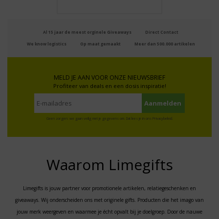
Al 15 jaar de meest orginele Giveaways
Direct Contact
We know logistics
Op maat gemaakt
Meer dan 500.000 artikelen
MELD JE AAN VOOR ONZE NIEUWSBRIEF
Profiteer van deals en een dosis inspiratie!
Geen zorgen: we gaan veilig met je gegevens om. Dat lees je in ons
Privacybeleid
.
Waarom Limegifts
Limegifts is jouw partner voor promotionele artikelen, relatiegeschenken en
giveaways. Wij onderscheiden ons met originele gifts. Producten die het imago van
jouw merk weergeven en waarmee je écht opvalt bij je doelgroep. Door de nauwe