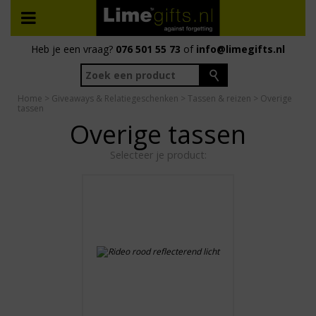
Heb je een vraag?
076 501 55 73
of
info@limegifts.nl
Home
>
Giveaways & Relatiegeschenken
>
Tassen & reizen
> Overige
tassen
Overige tassen
Selecteer je product: