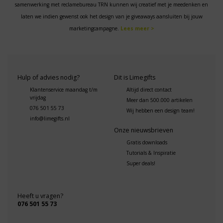
samenwerking met reclamebureau TRN kunnen wij creatief met je meedenken en
laten we indien gewenst ook het design van je giveaways aansluiten bij jouw
marketingcampagne.
Lees meer >
Hulp of advies nodig?
Dit is Limegifts
Klantenservice maandag t/m
Altijd direct contact
vrijdag
Meer dan 500.000 artikelen
076 501 55 73
Wij hebben een design team!
info@limegifts.nl
Onze nieuwsbrieven
Gratis downloads
Tutorials & Inspiratie
Super deals!
Heeft u vragen?
076 501 55 73