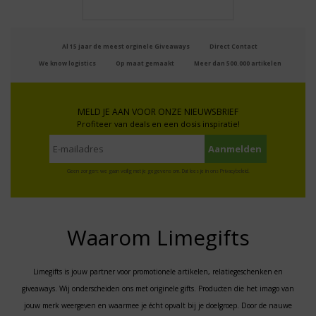
Al 15 jaar de meest orginele Giveaways
Direct Contact
We know logistics
Op maat gemaakt
Meer dan 500.000 artikelen
MELD JE AAN VOOR ONZE NIEUWSBRIEF
Profiteer van deals en een dosis inspiratie!
Geen zorgen: we gaan veilig met je gegevens om. Dat lees je in ons
Privacybeleid
.
Waarom Limegifts
Limegifts is jouw partner voor promotionele artikelen, relatiegeschenken en
giveaways. Wij onderscheiden ons met originele gifts. Producten die het imago van
jouw merk weergeven en waarmee je écht opvalt bij je doelgroep. Door de nauwe