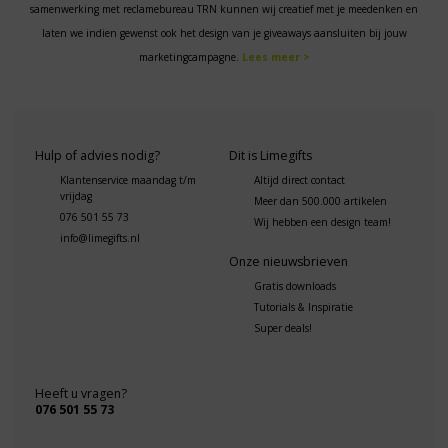
samenwerking met reclamebureau TRN kunnen wij creatief met je meedenken en
laten we indien gewenst ook het design van je giveaways aansluiten bij jouw
marketingcampagne.
Lees meer >
Hulp of advies nodig?
Dit is Limegifts
Klantenservice maandag t/m
Altijd direct contact
vrijdag
Meer dan 500.000 artikelen
076 501 55 73
Wij hebben een design team!
info@limegifts.nl
Onze nieuwsbrieven
Gratis downloads
Tutorials & Inspiratie
Super deals!
Heeft u vragen?
076 501 55 73