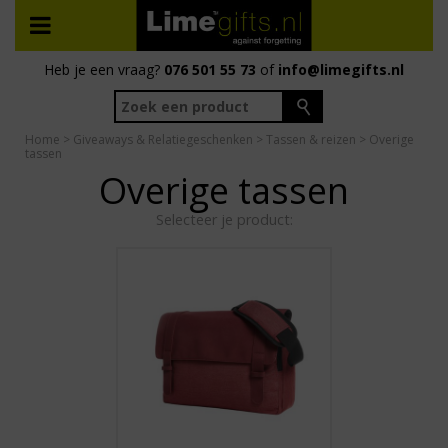
Heb je een vraag?
076 501 55 73
of
info@limegifts.nl
Home
>
Giveaways & Relatiegeschenken
>
Tassen & reizen
> Overige
tassen
Overige tassen
Selecteer je product: