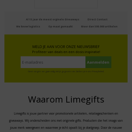
Al 15 jaar de meest orginele Giveaways
Direct Contact
We know logistics
Op maat gemaakt
Meer dan 500.000 artikelen
MELD JE AAN VOOR ONZE NIEUWSBRIEF
Profiteer van deals en een dosis inspiratie!
Geen zorgen: we gaan veilig met je gegevens om. Dat lees je in ons
Privacybeleid
.
Waarom Limegifts
Limegifts is jouw partner voor promotionele artikelen, relatiegeschenken en
giveaways. Wij onderscheiden ons met originele gifts. Producten die het imago van
jouw merk weergeven en waarmee je écht opvalt bij je doelgroep. Door de nauwe