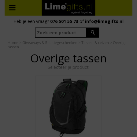
Heb je een vraag?
076 501 55 73
of
info@limegifts.nl
Home
>
Giveaways & Relatiegeschenken
>
Tassen & reizen
> Overige
tassen
Overige tassen
Selecteer je product: