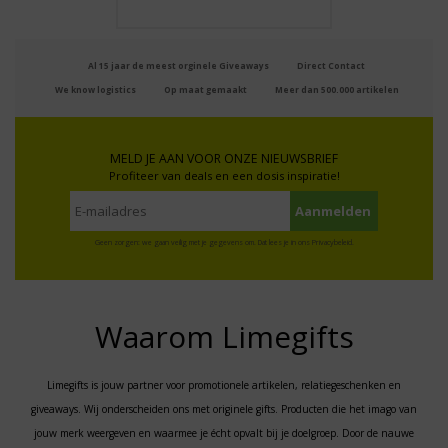
Al 15 jaar de meest orginele Giveaways
Direct Contact
We know logistics
Op maat gemaakt
Meer dan 500.000 artikelen
MELD JE AAN VOOR ONZE NIEUWSBRIEF
Profiteer van deals en een dosis inspiratie!
Geen zorgen: we gaan veilig met je gegevens om. Dat lees je in ons
Privacybeleid
.
Waarom Limegifts
Limegifts is jouw partner voor promotionele artikelen, relatiegeschenken en
giveaways. Wij onderscheiden ons met originele gifts. Producten die het imago van
jouw merk weergeven en waarmee je écht opvalt bij je doelgroep. Door de nauwe