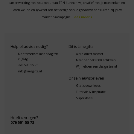
samenwerking met reclamebureau TRN kunnen wij creatief met je meedenken en
laten we indien gewenst ook het design van je giveaways aansluiten bij jouw
marketingcampagne.
Lees meer >
Hulp of advies nodig?
Dit is Limegifts
Klantenservice maandag t/m
Altijd direct contact
vrijdag
Meer dan 500.000 artikelen
076 501 55 73
Wij hebben een design team!
info@limegifts.nl
Onze nieuwsbrieven
Gratis downloads
Tutorials & Inspiratie
Super deals!
Heeft u vragen?
076 501 55 73