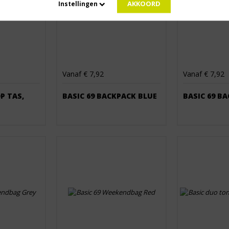
AKKOORD
Instellingen
Vanaf € 7,92
Vanaf € 7,92
OP TAS,
BASIC 69 BACKPACK BLUE
BASIC 69 B