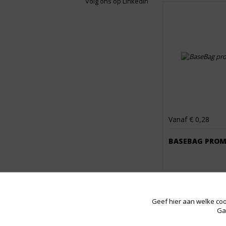
Volg ons op LinkedIn
Vanaf € 0,28
BASEBAG PROM
Geef hier aan welke coo
Ga