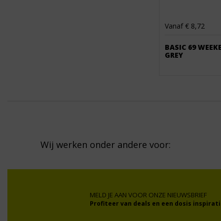
Vanaf € 8,72
BASIC 69 WEE
GREY
Wij werken onder andere voor:
MELD JE AAN VOOR ONZE NIEUWSBRIEF
Profiteer van deals en een dosis inspirati