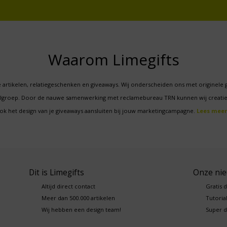
Waarom Limegifts
 artikelen, relatiegeschenken en giveaways. Wij onderscheiden ons met originele 
oelgroep. Door de nauwe samenwerking met reclamebureau TRN kunnen wij creatie
ok het design van je giveaways aansluiten bij jouw marketingcampagne.
Lees meer
Dit is Limegifts
Onze ni
Altijd direct contact
Gratis 
Meer dan 500.000 artikelen
Tutorial
Wij hebben een design team!
Super d