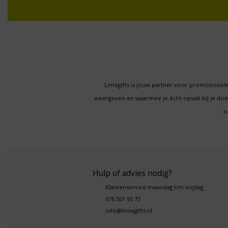
Limegifts is jouw partner voor promotionele
weergeven en waarmee je écht opvalt bij je d
o
Hulp of advies nodig?
Klantenservice maandag t/m vrijdag
076 501 55 73
info@limegifts.nl