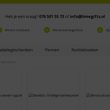
Heb je een vraag?
076 501 55 73
of
info@limegifts.nl
Direct Contact
We know logistics
Op
Relatiegeschenken
Pennen
Notitieboeken
rige tassen