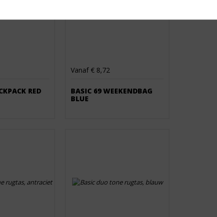
Vanaf € 8,72
ACKPACK RED
BASIC 69 WEEKENDBAG
BLUE