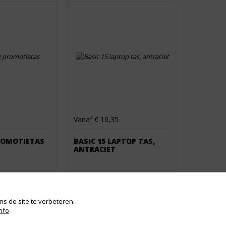
Vanaf € 10,35
ROMOTIETAS
BASIC 15 LAPTOP TAS,
ANTRACIET
s de site te verbeteren.
nfo