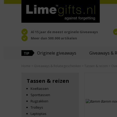
Al 15 jaar de meest orginele Giveaways
Meer dan 500.000 artikelen
Originele giveaways
Giveaways & 
Home
>
Giveaways & Relatiegeschenken
>
Tassen & reizen
> Ove
Tassen & reizen
Koeltassen
Sporttassen
Rugzakken
Trolleys
Laptoptas