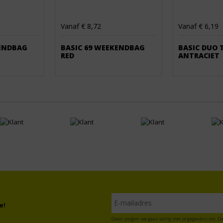
Vanaf € 8,72
Vanaf € 6,19
KENDBAG
BASIC 69 WEEKENDBAG
BASIC DUO 
RED
ANTRACIET
e!
Geen zorgen: we gaan veilig met je gegevens om. Da