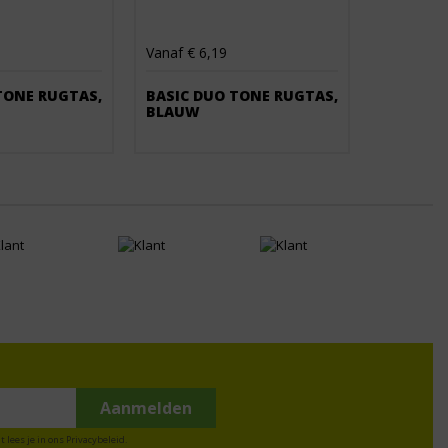
Vanaf € 6,19
TONE RUGTAS,
BASIC DUO TONE RUGTAS,
BLAUW
t lees je in ons
Privacybeleid
.