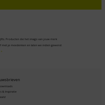
gifts. Producten die het imago van jouw merk
f met je meedenken en laten we indien gewenst
 >
euwsbrieven
downloads
s & Inspiratie
eals!