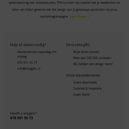
samenwerking met reclamebureau TRN kunnen wij creatief met je meedenken en
laten we indien gewenst ook het design van je giveaways aansluiten bij jouw
marketingcampagne.
Lees meer >
Hulp of advies nodig?
Dit is Limegifts
Klantenservice maandag t/m
Altijd direct contact
vrijdag
Meer dan 500.000 artikelen
076 501 55 73
Wij hebben een design team!
info@limegifts.nl
Onze nieuwsbrieven
Gratis downloads
Tutorials & Inspiratie
Super deals!
Heeft u vragen?
076 501 55 73