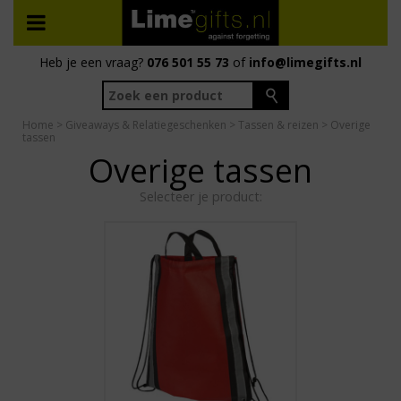
Heb je een vraag?
076 501 55 73
of
info@limegifts.nl
Home
>
Giveaways & Relatiegeschenken
>
Tassen & reizen
> Overige
tassen
Overige tassen
Selecteer je product: