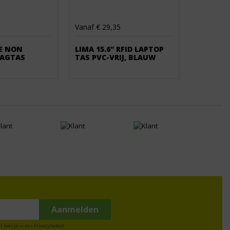
Vanaf € 29,35
E NON
LIMA 15.6" RFID LAPTOP
AGTAS
TAS PVC-VRIJ, BLAUW
t lees je in ons
Privacybeleid
.