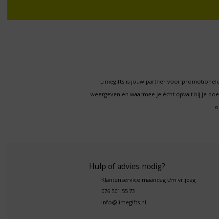
Limegifts is jouw partner voor promotionele
weergeven en waarmee je écht opvalt bij je d
o
Hulp of advies nodig?
Klantenservice maandag t/m vrijdag
076 501 55 73
info@limegifts.nl