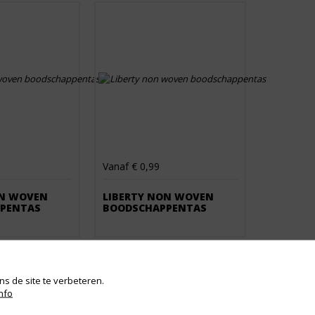
Vanaf € 0,99
ON WOVEN
LIBERTY NON WOVEN
PENTAS
BOODSCHAPPENTAS
s de site te verbeteren.
nfo