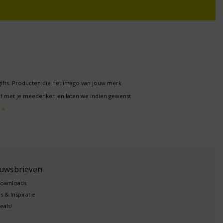
gifts. Producten die het imago van jouw merk
f met je meedenken en laten we indien gewenst
 >
euwsbrieven
downloads
s & Inspiratie
eals!