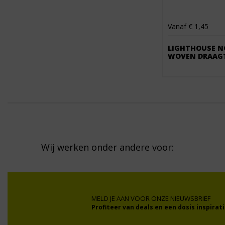
Vanaf € 1,45
LIGHTHOUSE 
WOVEN DRAAG
Wij werken onder andere voor:
MELD JE AAN VOOR ONZE NIEUWSBRIEF
Profiteer van deals en een dosis inspirati