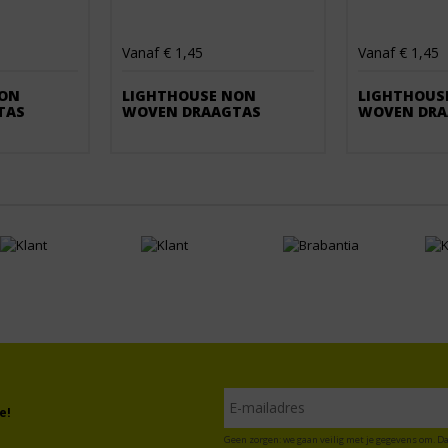
Vanaf € 1,45
Vanaf € 1,45
NON
LIGHTHOUSE NON
LIGHTHOUS
TAS
WOVEN DRAAGTAS
WOVEN DRA
e!
Geen zorgen: we gaan veilig met je gegevens om. Da