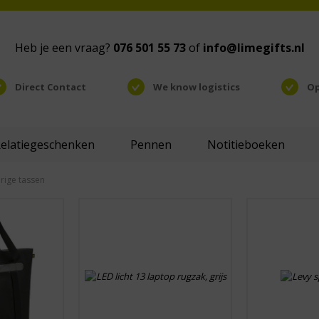
Heb je een vraag?
076 501 55 73
of
info@limegifts.nl
Direct Contact
We know logistics
Op
Relatiegeschenken
Pennen
Notitieboeken
rige tassen