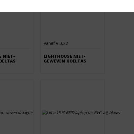
Vanaf € 3,22
 NIET-
LIGHTHOUSE NIET-
OELTAS
GEWEVEN KOELTAS