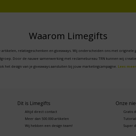
Waarom Limegifts
 artikelen, relatiegeschenken en giveaways. Wij onderscheiden ons met originele 
oelgroep. Door de nauwe samenwerking met reclamebureau TRN kunnen wij creatie
ok het design van je giveaways aansluiten bij jouw marketingcampagne.
Lees meer
Dit is Limegifts
Onze ni
Altijd direct contact
Gratis 
Meer dan 500.000 artikelen
Tutorial
Wij hebben een design team!
Super d