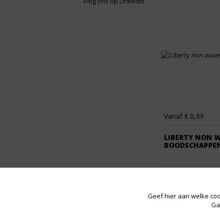
Volg ons op LinkedIn
Vanaf € 0,99
LIBERTY NON 
BOODSCHAPPE
Geef hier aan welke coo
Ga