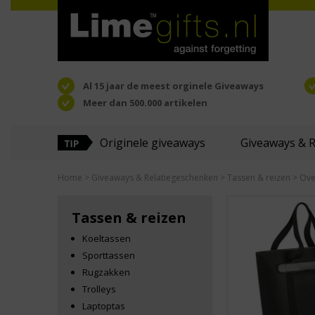
Al 15 jaar de meest orginele Giveaways
Meer dan 500.000 artikelen
Originele giveaways
Giveaways & 
Home
>
Giveaways & Relatiegeschenken
>
Tassen & reizen
> Ove
Tassen & reizen
Koeltassen
Sporttassen
Rugzakken
Trolleys
Laptoptas