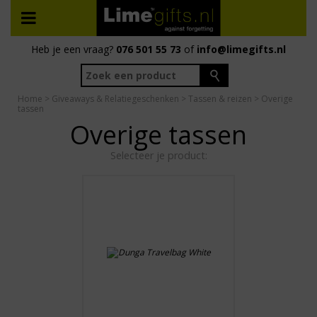
Heb je een vraag?
076 501 55 73
of
info@limegifts.nl
Home
>
Giveaways & Relatiegeschenken
>
Tassen & reizen
> Overige
tassen
Overige tassen
Selecteer je product: