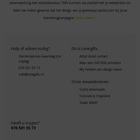
samenwerking met reclamebureau TRN kunnen wij creatief met je meedenken en
laten we indien gewenst ook het design van je giveaways aansluiten bij jouw
marketingcampagne.
Lees meer >
Hulp of advies nodig?
Dit is Limegifts
Klantenservice maandag t/m
Altijd direct contact
vrijdag
Meer dan 500.000 artikelen
076 501 55 73
Wij hebben een design team!
info@limegifts.nl
Onze nieuwsbrieven
Gratis downloads
Tutorials & Inspiratie
Super deals!
Heeft u vragen?
076 501 55 73