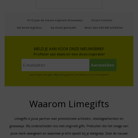
Al 15 jaar de meest orginele Giveaways
Direct Contact
We know logistics
Op maat gemaakt
Meer dan 500.000 artikelen
MELD JE AAN VOOR ONZE NIEUWSBRIEF
Profiteer van deals en een dosis inspiratie!
Geen zorgen: we gaan veilig met je gegevens om. Dat lees je in ons
Privacybeleid
.
Waarom Limegifts
Limegifts is jouw partner voor promotionele artikelen, relatiegeschenken en
giveaways. Wij onderscheiden ons met originele gifts. Producten die het imago van
jouw merk weergeven en waarmee je écht opvalt bij je doelgroep. Door de nauwe