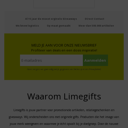
Al 15 jaar de meest orginele Giveaways
Direct Contact
We know logistics
Op maat gemaakt
Meer dan 500.000 artikelen
MELD JE AAN VOOR ONZE NIEUWSBRIEF
Profiteer van deals en een dosis inspiratie!
Geen zorgen: we gaan veilig met je gegevens om. Dat lees je in ons
Privacybeleid
.
Waarom Limegifts
Limegifts is jouw partner voor promotionele artikelen, relatiegeschenken en
giveaways. Wij onderscheiden ons met originele gifts. Producten die het imago van
jouw merk weergeven en waarmee je écht opvalt bij je doelgroep. Door de nauwe