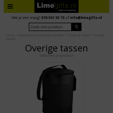
Heb je een vraag?
076 501 55 73
of
info@limegifts.nl
Home
>
Giveaways & Relatiegeschenken
>
Tassen & reizen
> Overige
tassen
Overige tassen
Selecteer je product: