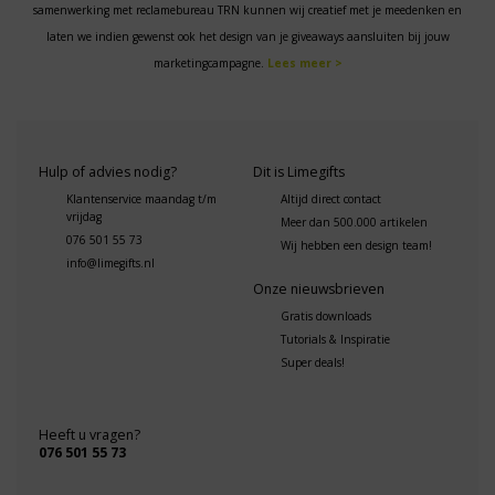
samenwerking met reclamebureau TRN kunnen wij creatief met je meedenken en
laten we indien gewenst ook het design van je giveaways aansluiten bij jouw
marketingcampagne.
Lees meer >
Hulp of advies nodig?
Dit is Limegifts
Klantenservice maandag t/m
Altijd direct contact
vrijdag
Meer dan 500.000 artikelen
076 501 55 73
Wij hebben een design team!
info@limegifts.nl
Onze nieuwsbrieven
Gratis downloads
Tutorials & Inspiratie
Super deals!
Heeft u vragen?
076 501 55 73